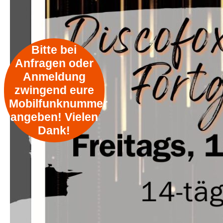
Bitte bei
Anfragen oder
Anmeldung
zwingend eure
Mobilfunknummer
angeben! Vielen
Dank!